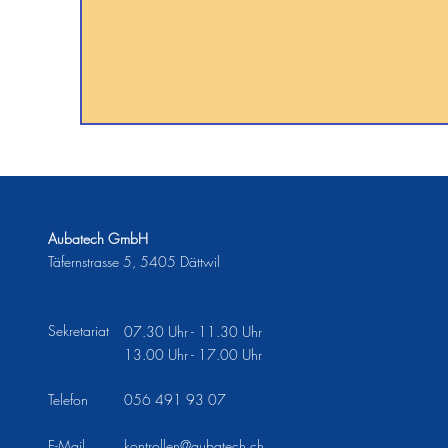
Aubatech GmbH
Täfernstrasse 5, 5405 Dättwil
Sekretariat
07.30 Uhr - 11.30 Uhr
13.00 Uhr - 17.00 Uhr
Telefon
056 491 93 07
E-Mail
kontrollen@aubatech.ch